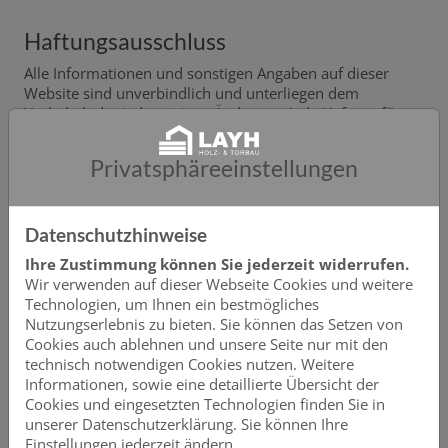
Haftungsausschluss
Alle Informationen und sonstigen Angaben auf dieser
Website sind unverbindlich und unterliegen dem
Vorbehalt der jederzeitigen Änderung. Jede Haftung für
die Richtigkeit und Vollständigkeit der Informationen sind
ausgeschlossen. Alle auf unseren Internetseiten
Privatsphäre­einstellungen
veröffentlichten Informationen wurden nach bestem
Wissen und Gewissen erstellt. Trotzdem gelten diese als
unverbindlich und bilden keinerlei Rechtsansprüche
insbesondere nicht für unmittelbare oder mittelbare
Datenschutzhinweise
Folgeschäden.
Ihre Zustimmung können Sie jederzeit widerrufen.
Wir verwenden auf dieser Webseite Cookies und weitere
Technologien, um Ihnen ein bestmögliches
Haftungsausschluss für externe Inhalte
Nutzungserlebnis zu bieten. Sie können das Setzen von
und Links
Cookies auch ablehnen und unsere Seite nur mit den
technisch notwendigen Cookies nutzen. Weitere
Unsere Website enthält Inhalte von Drittanbietern (z. B.
Informationen, sowie eine detaillierte Übersicht der
eingebettete Tools oder Inhalte über iFrames) sowie Links
Cookies und eingesetzten Technologien finden Sie in
zu externen Websites. Diese Inhalte und Links werden
unserer Datenschutzerklärung. Sie können Ihre
bereitgestellt, um Ihnen zusätzliche Informationen oder
Einstellungen jederzeit ändern.